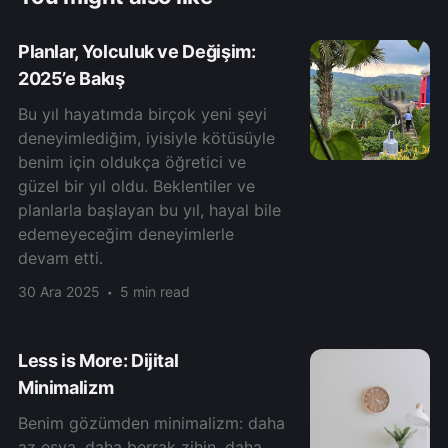
Planlar, Yolculuk ve Değişim:
2025’e Bakış
Bu yıl hayatımda birçok yeni şeyi
deneyimlediğim, iyisiyle kötüsüyle
benim için oldukça öğretici ve
güzel bir yıl oldu. Beklentiler ve
planlarla başlayan bu yıl, hayal bile
edemeyeceğim deneyimlerle
devam etti.
30 Ara 2025
5 min read
Less is More: Dijital
Minimalizm
Benim gözümden minimalizm: daha
az eşya, daha berrak zihin, daha