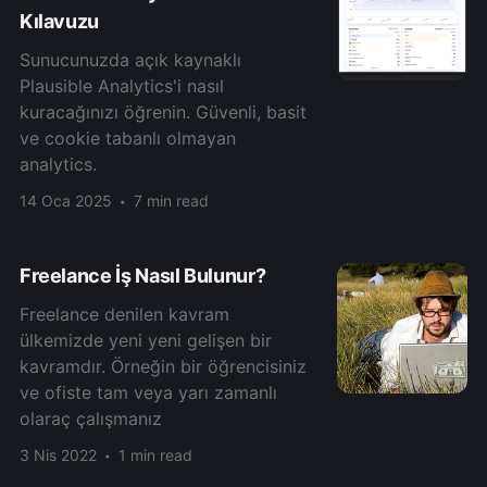
Kılavuzu
Sunucunuzda açık kaynaklı
Plausible Analytics'i nasıl
kuracağınızı öğrenin. Güvenli, basit
ve cookie tabanlı olmayan
analytics.
14 Oca 2025
7 min read
Freelance İş Nasıl Bulunur?
Freelance denilen kavram
ülkemizde yeni yeni gelişen bir
kavramdır. Örneğin bir öğrencisiniz
ve ofiste tam veya yarı zamanlı
olaraç çalışmanız
3 Nis 2022
1 min read