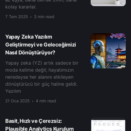
kolay kararlar.
7 Tem 2025
3 min read
Yapay Zeka Yazılım
Geliştirmeyi ve Geleceğimizi
Nasıl Dönüştürüyor?
Yapay zeka (YZ) artık sadece bir
moda kelime değil; hayatımızın
neredeyse her alanını etkileyen
dönüştürücü bir güç haline geldi.
Yazılım
21 Oca 2025
4 min read
Basit, Hızlı ve Çerezsiz:
Plausible Analytics Kurulum