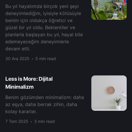
Bu yıl hayatımda birçok yeni şeyi
deneyimlediğim, iyisiyle kötüsüyle
benim için oldukça öğretici ve
güzel bir yıl oldu. Beklentiler ve
planlarla başlayan bu yıl, hayal bile
edemeyeceğim deneyimlerle
devam etti.
30 Ara 2025
5 min read
Less is More: Dijital
Minimalizm
Benim gözümden minimalizm: daha
az eşya, daha berrak zihin, daha
kolay kararlar.
7 Tem 2025
3 min read