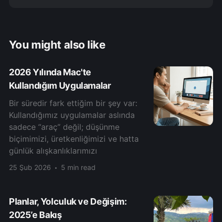
You might also like
2026 Yılında Mac'te
Kullandığım Uygulamalar
Bir süredir fark ettiğim bir şey var:
Kullandığımız uygulamalar aslında
sadece “araç” değil; düşünme
biçimimizi, üretkenliğimizi ve hatta
günlük alışkanlıklarımızı
25 Şub 2026
5 min read
Planlar, Yolculuk ve Değişim:
2025’e Bakış