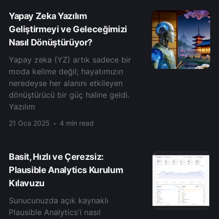
Yapay Zeka Yazılım
Geliştirmeyi ve Geleceğimizi
Nasıl Dönüştürüyor?
Yapay zeka (YZ) artık sadece bir
moda kelime değil; hayatımızın
neredeyse her alanını etkileyen
dönüştürücü bir güç haline geldi.
Yazılım
21 Oca 2025
4 min read
Basit, Hızlı ve Çerezsiz:
Plausible Analytics Kurulum
Kılavuzu
Sunucunuzda açık kaynaklı
Plausible Analytics'i nasıl