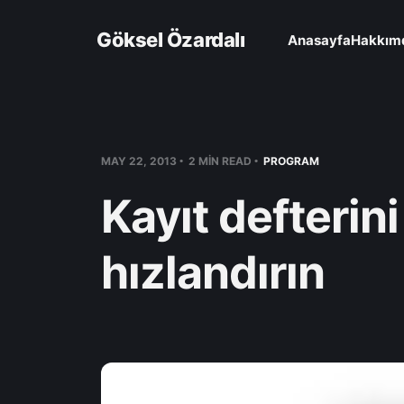
Göksel Özardalı
Anasayfa
Hakkım
MAY 22, 2013
2 MIN READ
PROGRAM
Kayıt defterin
hızlandırın