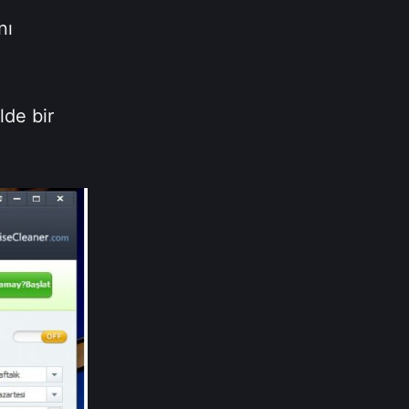
nı
lde bir