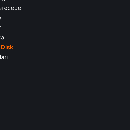
 derecede
p
n
ca
 Disk
arı