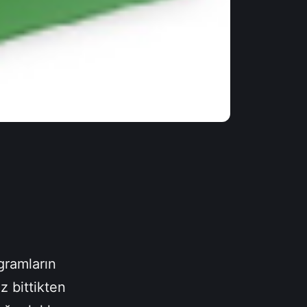
gramların
 bittikten