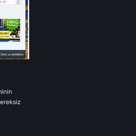
minin
gereksiz