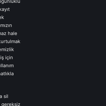
çoğunluklu
kayıt
ek
ımızın
maz hale
kurtulmak
emizlik
iş için
ullanım
atlıkla
 sil
u gereksiz