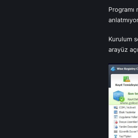
Programı r
anlatmıyo
Kurulum so
arayüz açı