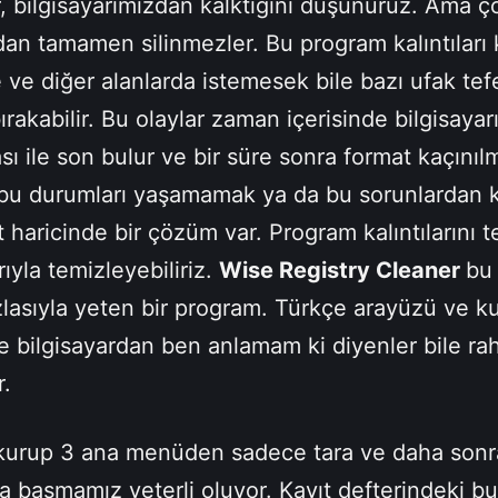
r, bilgisayarımızdan kalktığını düşünürüz. Ama 
dan tamamen silinmezler. Bu program kalıntıları 
 ve diğer alanlarda istemesek bile bazı ufak tef
 bırakabilir. Bu olaylar zaman içerisinde bilgisayar
ı ile son bulur ve bir süre sonra format kaçınıl
te bu durumları yaşamamak ya da bu sorunlardan 
t haricinde bir çözüm var. Program kalıntılarını t
ıyla temizleyebiliriz.
Wise Registry Cleaner
bu 
zlasıyla yeten bir program. Türkçe arayüzü ve k
ile bilgisayardan ben anlamam ki diyenler bile rah
r.
kurup 3 ana menüden sadece tara ve daha sonra
a basmamız yeterli oluyor. Kayıt defterindeki b