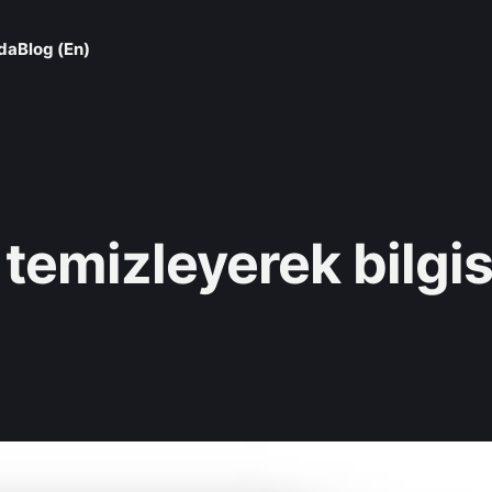
da
Blog (En)
i temizleyerek bilgi