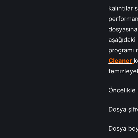
kalıntılar
performans
dosyasına 
aşağıdaki 
programı n
Cleaner
k
temizleyebi
Öncelikle 
Dosya şifr
Dosya bo