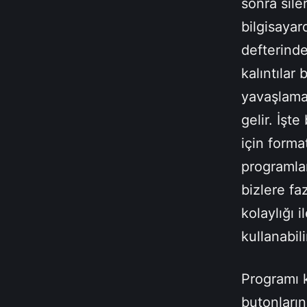
sonra sile
bilgisayar
defterinde
kalıntılar
yavaşlamas
gelir. İş
için forma
programlar
bizlere fa
kolaylığı 
kullanabili
Programı 
butonların