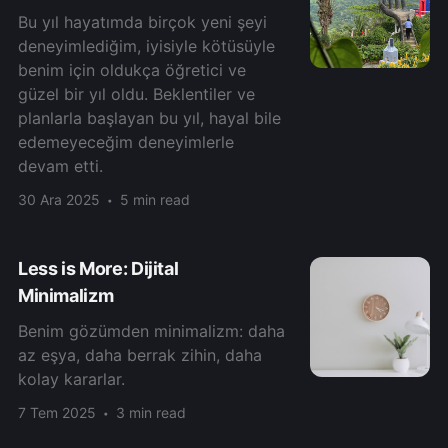
Bu yıl hayatımda birçok yeni şeyi
deneyimlediğim, iyisiyle kötüsüyle
benim için oldukça öğretici ve
güzel bir yıl oldu. Beklentiler ve
planlarla başlayan bu yıl, hayal bile
edemeyeceğim deneyimlerle
devam etti.
30 Ara 2025
5 min read
Less is More: Dijital
Minimalizm
Benim gözümden minimalizm: daha
az eşya, daha berrak zihin, daha
kolay kararlar.
7 Tem 2025
3 min read