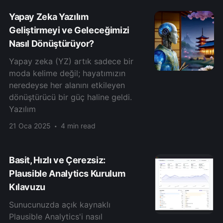
Yapay Zeka Yazılım
Geliştirmeyi ve Geleceğimizi
Nasıl Dönüştürüyor?
Yapay zeka (YZ) artık sadece bir
moda kelime değil; hayatımızın
neredeyse her alanını etkileyen
dönüştürücü bir güç haline geldi.
Yazılım
21 Oca 2025
4 min read
Basit, Hızlı ve Çerezsiz:
Plausible Analytics Kurulum
Kılavuzu
Sunucunuzda açık kaynaklı
Plausible Analytics'i nasıl