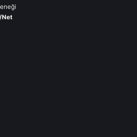
çeneği
/Net