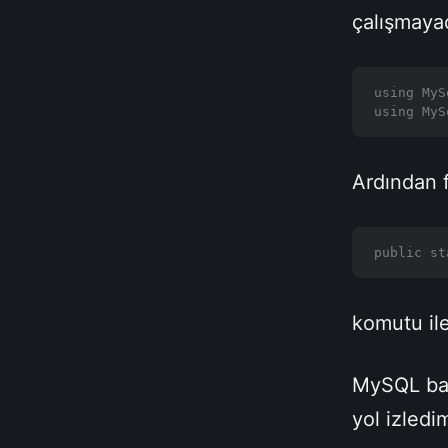
çalışmayac
using MyS
using MyS
Ardından 
public st
komutu il
MySQL bağ
yol izledi