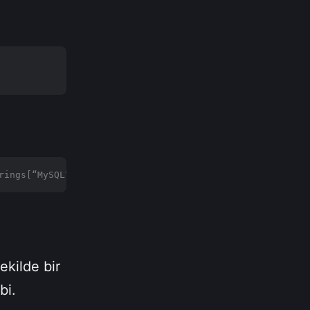
rings[“MySQL”].ToString();
kilde bir
abi.