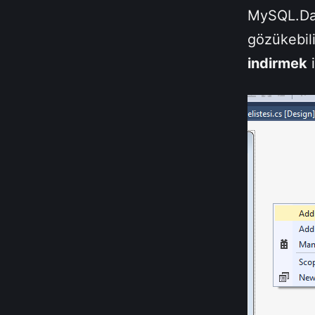
MySQL.Dat
gözükebili
indirmek