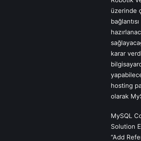
Robotik v
üzerinde 
bağlantıs
hazırlana
sağlayac
karar verd
bilgisaya
yapabilec
hosting p
olarak My
MySQL Con
Solution 
“Add Refe