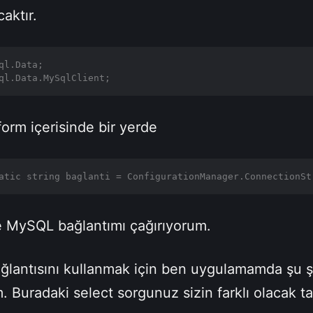
aktır.
ql.Data;

ql.Data.MySqlClient;
form içerisinde bir yerde
atic string baglanti = ConfigurationManager.ConnectionSt
e MySQL bağlantımı çağırıyorum.
lantısını kullanmak için ben uygulamamda şu şe
m. Buradaki select sorgunuz sizin farklı olacak t