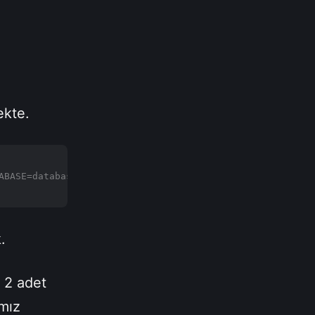
ekte.
ABASE=database_adi; UID=database_kullanıcı; PASSWORD=dat
.
a 2 adet
mız