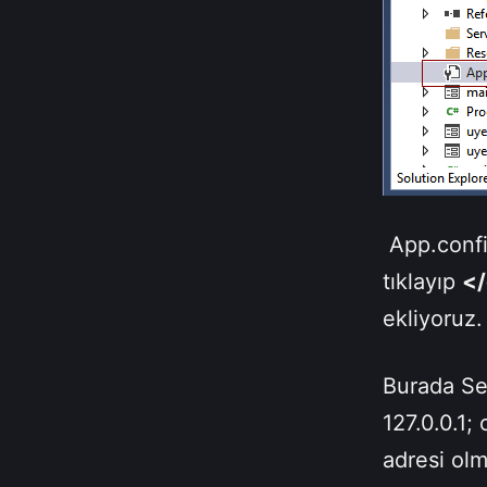
App.conf
tıklayıp
</
ekliyoruz.
Burada Ser
127.0.0.1;
adresi olma