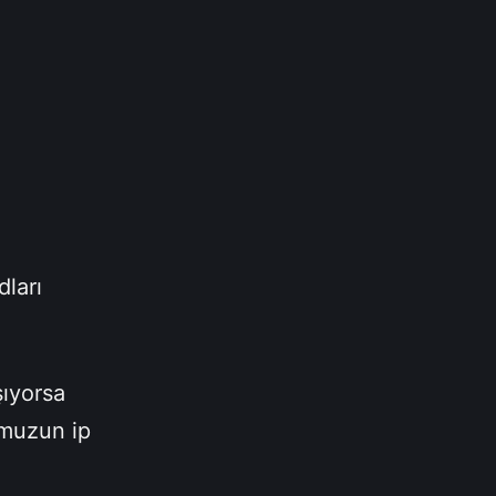
ları
şıyorsa
umuzun ip