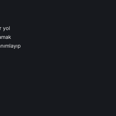
r yol
lamak
anımlayıp