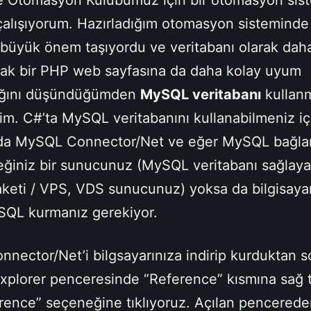
e Otomasyon Kulübümüz için bir otomasyon sis
çalışıyorum. Hazırladığım otomasyon sisteminde 
ı büyük önem taşıyordu ve veritabanı olarak dah
cak bir PHP web sayfasına da daha kolay uyum
ağını düşündüğümden
MySQL veritabanı
kullan
im. C#’ta MySQL veritabanını kullanabilmeniz iç
rda MySQL Connector/Net ve eğer MySQL bağlan
eğiniz bir sunucunuz (MySQL veritabanı sağlaya
aketi / VPS, VDS sunucunuz) yoksa da bilgisayar
SQL kurmanız gerekiyor.
nector/Net’i bilgsayarınıza indirip kurduktan s
Explorer penceresinde “Reference” kısmına sağ t
rence” seçeneğine tıklıyoruz. Açılan pencered