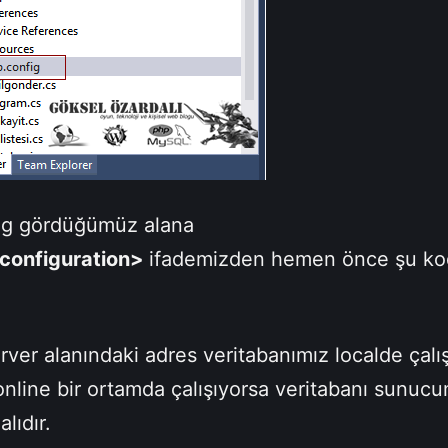
ig gördüğümüz alana
configuration>
ifademizden hemen önce şu kod
ver alanındaki adres veritabanımız localde çalı
 online bir ortamda çalışıyorsa veritabanı sunuc
lıdır.