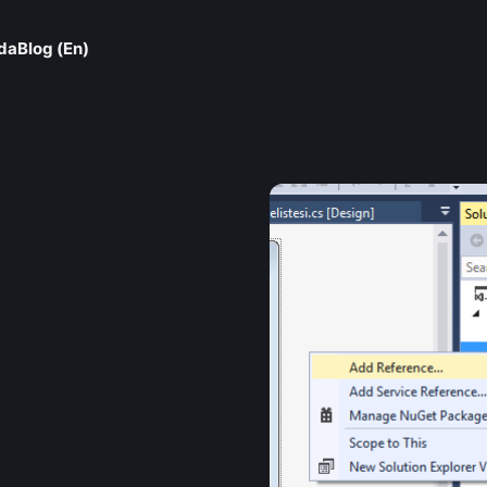
da
Blog (En)