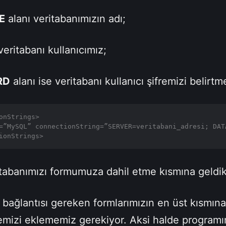
E
alanı veritabanımızın adı;
veritabanı kullanıcımız;
RD
alanı ise veritabanı kullanıcı şifremizi belirtm
onStrings>

=”MySQL” connectionString=”SERVER=veritabani_adresi; DAT
ionStrings>
itabanımızı formumuza dahil etme kısmına geldik
 bağlantısı gereken formlarımızın en üst kısmın
mizi eklememiz gerekiyor. Aksi halde programı