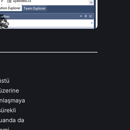
üstü
üzerine
unlaşmaya
ürekli
Şuanda da