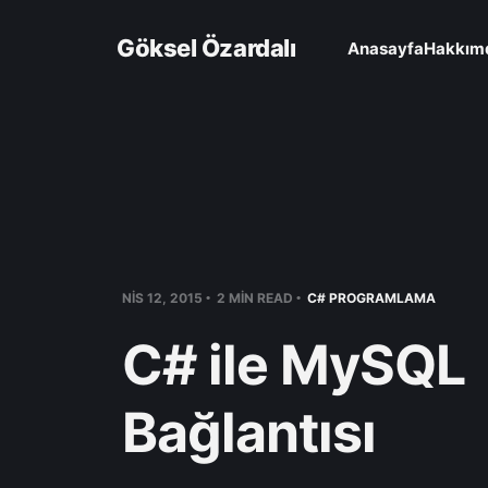
Göksel Özardalı
Anasayfa
Hakkım
NIS 12, 2015
2 MIN READ
C# PROGRAMLAMA
C# ile MySQL
Bağlantısı