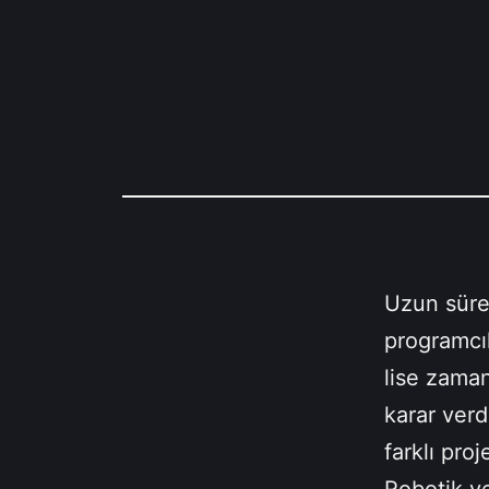
Uzun süre
programcı
lise zama
karar verd
farklı pro