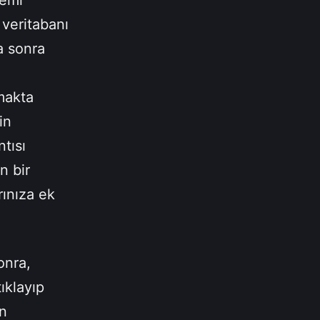
temi
veritabanı
a sonra
makta
in
tısı
n bir
ınıza ek
onra,
ıklayıp
en