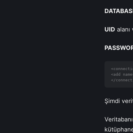
DATABAS
UID
alanı 
PASSWO
<connecti
<add name
</connect
Şimdi ver
Veritabanı
kütüphane