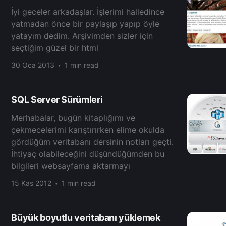
İyi geceler arkadaşlar. İşlerimi halledince
yatmadan önce bir paylaşıp yapıp öyle
yatayım dedim. Arşivimden sizler için
seçtiğim güzel bir html
30 Oca 2013
1 min read
SQL Server Sürümleri
Merhabalar, bugün kitaplığımı ve
çekmecelerimi karıştırırken elime okulda
gördüğüm veritabanı dersinin notları geçti.
İhtiyaç olabileceğini düşündüğümden bu
bilgileri websayfama aktarmayı
15 Kas 2012
1 min read
Büyük boyutlu veritabanı yüklemek