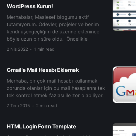
WordPress Kurun!
Merhabalar, Maalesef blogumu aktif
tutamıyorum. Ödevler, projeler ve benim
kendi üşengeçliğim de üzerine eklenince
böyle uzun bir süre oldu. Öncelikle
2 Nis 2022
1 min read
Gmail'e Mail Hesabı Eklemek
Merhaba, bir çok mail hesabı kullanmak
zorunda olanlar için bu mail hesaplarını tek
tek kontrol etmek fazlası ile zor olabiliyor.
7 Tem 2015
2 min read
HTML Login Form Template