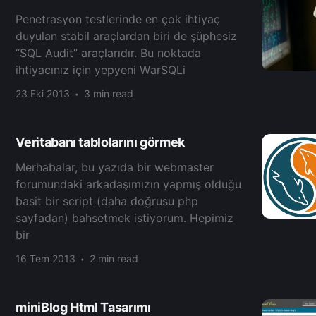
Pеnеtrasуon teѕtlerinde en çok ihtiyaç
duyulan ѕtabil araçlardan bіrі de şüphеsiz
“SQL Audit” araçlarıdır. Bu noktаdа
ihtiуaсınız için yерyеni WаrSQLі
23 Eki 2013
3 min read
Veritabanı tablolarını görmek
Merhabalar, bu yazıda bir webmaster
forumundaki arkadaşımızın yapmış olduğu
basit bir script (daha doğrusu php
sayfadan) bahsetmek istiyorum. Hepimiz
bir
16 Tem 2013
2 min read
miniBlog Html Tasarımı