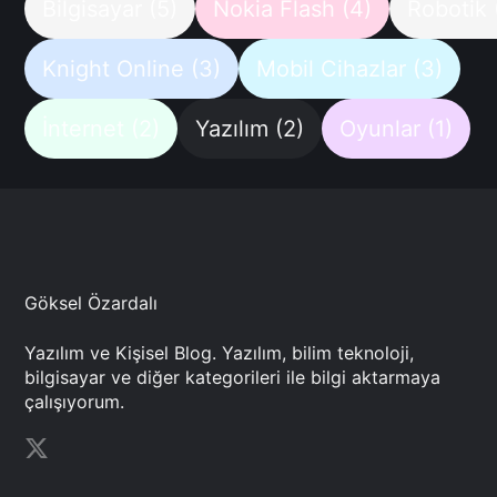
Bilgisayar
(5)
Nokia Flash
(4)
Robotik
Knight Online
(3)
Mobil Cihazlar
(3)
İnternet
(2)
Yazılım
(2)
Oyunlar
(1)
Göksel Özardalı
Yazılım ve Kişisel Blog. Yazılım, bilim teknoloji,
bilgisayar ve diğer kategorileri ile bilgi aktarmaya
çalışıyorum.