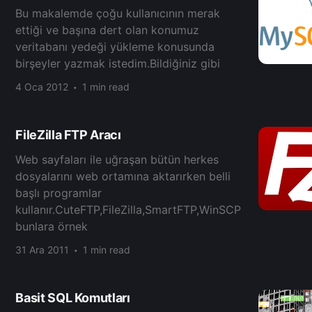
Bu makalemde çoğu kullanıcının merak
ettiği ve başına dert olan konumuz
veritabanı yedeği yükleme konusunda
birşeyler yazmak istedim.Bildiğiniz gibi
4 Oca 2012
1 min read
FileZilla FTP Aracı
Web sayfaları ile uğraşan bütün herkes
dosyalarını web ortamına aktarırken belli
başlı programlar
kullanır.CuteFTP,FileZilla,SmartFTP,WinSCP
bunlara örnek
31 Ara 2011
1 min read
Basit SQL Komutları