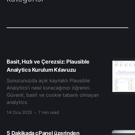
Basit, Hızlı ve Çerezsiz: Plausible
Analytics Kurulum Kılavuzu
Sunucunuzda açık kaynaklı Plausible
Analytics'i nasıl kuracağınızı öğrenin.
Güvenli, basit ve cookie tabanlı olmayan
analytics.
14 Oca 2025
7 min read
5 Dakikada cPanel üzerinden