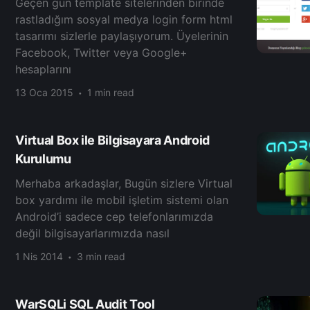
Geçen gün template sitelerinden birinde
rastladığım sosyal medya login form html
tasarımı sizlerle paylaşıyorum. Üyelerinin
Facebook, Twitter veya Google+
hesaplarını
13 Oca 2015
1 min read
Virtual Box ile Bilgisayara Android
Kurulumu
Merhaba arkadaşlar, Bugün sizlere Virtual
box yardımı ile mobil işletim sistemi olan
Android’i sadece cep telefonlarımızda
değil bilgisayarlarımızda nasıl
1 Nis 2014
3 min read
WarSQLi SQL Audit Tool