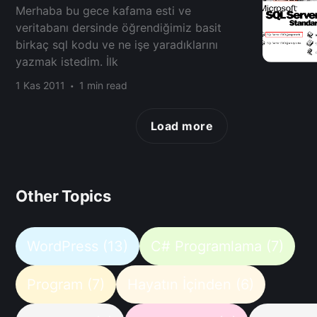
Merhaba bu gece kafama esti ve
veritabanı dersinde öğrendiğimiz basit
birkaç sql kodu ve ne işe yaradıklarını
yazmak istedim. İlk
1 Kas 2011
1 min read
Load more
Other Topics
WordPress
(13)
C# Programlama
(7)
Program
(7)
Hayatın İçinden
(6)