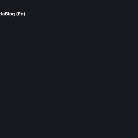
da
Blog (En)