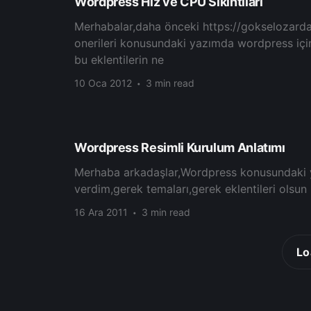
Wordpress Hız ve CPU Sıkıntıları
Merhabalar,daha önceki https://gokselozarda
onerileri konusundaki yazımda wordpress için 
bu eklentilerin ne
10 Oca 2012
3 min read
Wordpress Resimli Kurulum Anlatımı
Merhaba arkadaşlar,Wordpress konusundaki y
verdim,gerek temaları,gerek eklentileri olsun
16 Ara 2011
3 min read
Lo