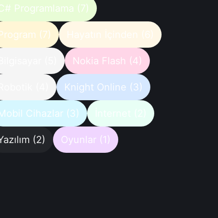
C# Programlama
(7)
Program
(7)
Hayatın İçinden
(6)
Bilgisayar
(5)
Nokia Flash
(4)
Robotik
(4)
Knight Online
(3)
Mobil Cihazlar
(3)
İnternet
(2)
Yazılım
(2)
Oyunlar
(1)