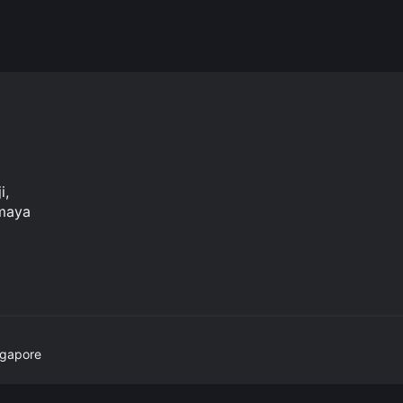
i,
rmaya
ngapore