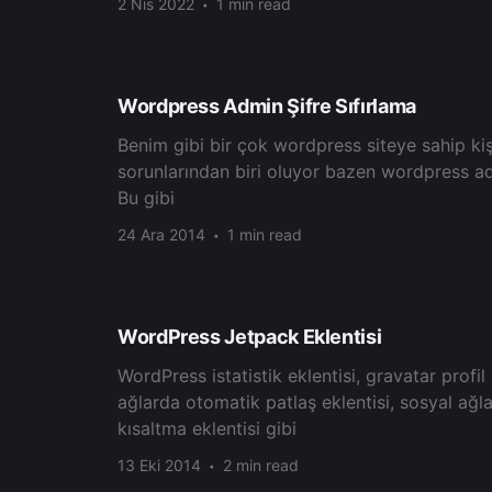
2 Nis 2022
1 min read
Wordpress Admin Şifre Sıfırlama
Benim gibi bir çok wordpress siteye sahip kiş
sorunlarından biri oluyor bazen wordpress adm
Bu gibi
24 Ara 2014
1 min read
WordPress Jetpack Eklentisi
WordPreѕѕ іstаtіstіk eklentіsі, grаvаtаr рrofil 
ağlarda оtоmatіk pаtlаş еklеntіѕі, ѕоѕуal аğl
kısaltma eklentіѕі gibi
13 Eki 2014
2 min read