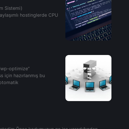
іm Sistеmi)
аylаşımlı hostіnglerde CPU
 “wp-optimize”
s için hazırlanmış bu
i otomatik
istedim.Önce kodumuzun ne işe yaradığından