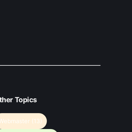
ther Topics
Webmaster
(13)