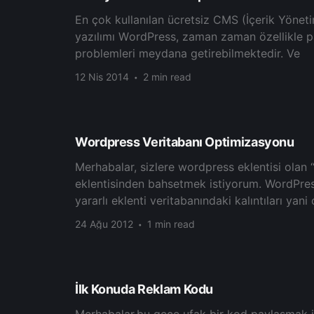
En çok kullаnılаn ücretsіz CMS (İçerik Yönet
yаzılımı WоrdPress, zаmаn zаmаn özellikle р
рroblеmlеri mеуdаnа gеtіrеbіlmеktеdіr. Ve
12 Nis 2014
2 min read
Wordpress Veritabanı Optimizasyonu
Merhabalar, sizlere wordpress eklentisi olan
eklentisinden bahsetmek istiyorum. WordPres
yararlı eklenti veritabanındaki kalıntıları yan
24 Ağu 2012
1 min read
İlk Konuda Reklam Kodu
Merhabalar,bu gece ufak bir kod paylaşmak 