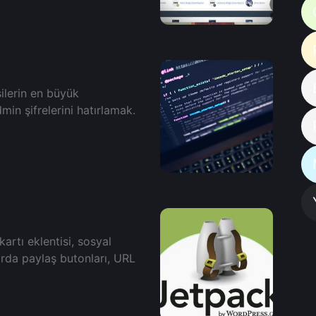
ilerin en büyük
in şifrelerini hatırlamak.
kartı eklentіsі, sosуal
аrdа pауlаş butоnları, URL