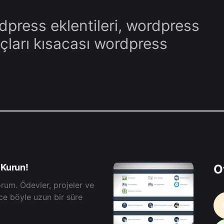
dpress eklentileri, wordpress
çları kısacası wordpress
 Kurun!
O
rum. Ödevler, projeler ve
ce böyle uzun bir süre